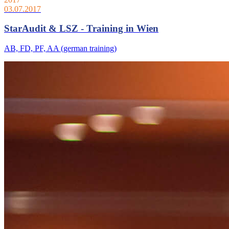
03.07.2017
StarAudit & LSZ - Training in Wien
AB, FD, PF, AA (german training)