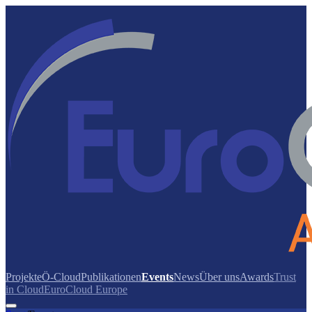
Projekte
Ö-Cloud
Publikationen
Events
News
Über uns
Awards
Trust
in Cloud
EuroCloud Europe