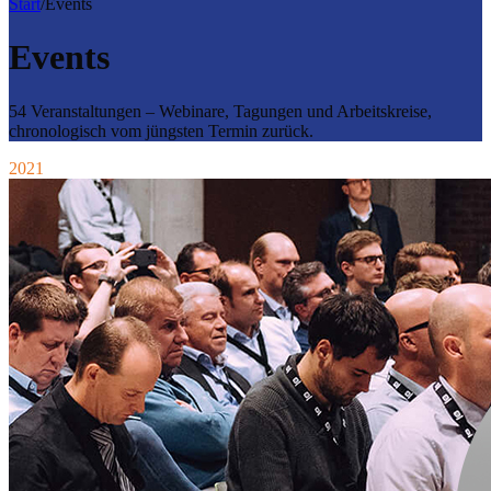
Start
/
Events
Events
54 Veranstaltungen – Webinare, Tagungen und Arbeitskreise,
chronologisch vom jüngsten Termin zurück.
2021