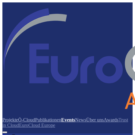
Projekte
Ö-Cloud
Publikationen
Events
News
Über uns
Awards
Trust
in Cloud
EuroCloud Europe