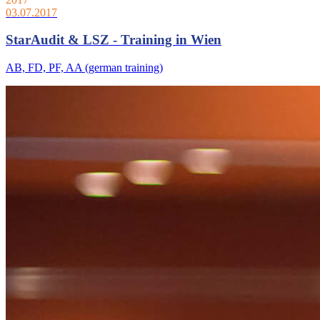
03.07.2017
StarAudit & LSZ - Training in Wien
AB, FD, PF, AA (german training)