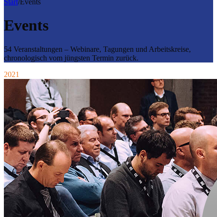
Start
/
Events
Events
54 Veranstaltungen – Webinare, Tagungen und Arbeitskreise,
chronologisch vom jüngsten Termin zurück.
2021