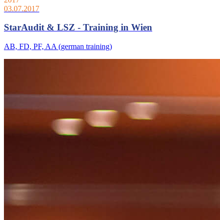
03.07.2017
StarAudit & LSZ - Training in Wien
AB, FD, PF, AA (german training)