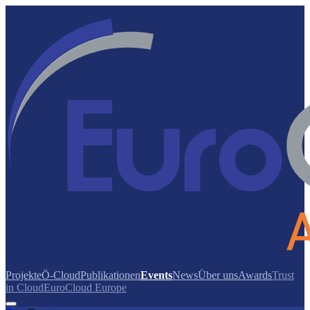
Projekte
Ö-Cloud
Publikationen
Events
News
Über uns
Awards
Trust
in Cloud
EuroCloud Europe