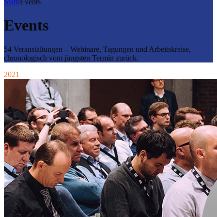
Start
/
Events
Events
54 Veranstaltungen – Webinare, Tagungen und Arbeitskreise,
chronologisch vom jüngsten Termin zurück.
2021